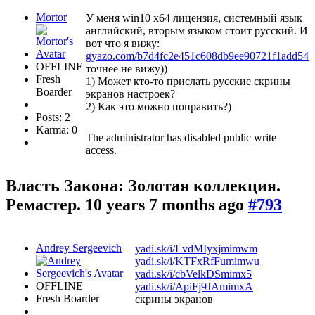
Mortor
У меня win10 x64 лицензия, системный язык
английский, вторым языком стоит русский. И
вот что я вижу:
gyazo.com/b7d4fc2e451c608db9ee90721f1add54
OFFLINE
точнее не вижу))
Fresh
1) Может кто-то прислать русские скрины
Boarder
экранов настроек?
2) Как это можно поправить?)
Posts: 2
Karma: 0
The administrator has disabled public write
access.
Власть Закона: Золотая коллекция.
Ремастер.
10 years 7 months ago
#793
Andrey Sergeevich
yadi.sk/i/LvdMIyxjmimwm
yadi.sk/i/KTFxRfFumimwu
yadi.sk/i/cbVelkDSmimx5
OFFLINE
yadi.sk/i/ApiFj9JAmimxA
Fresh Boarder
скрины экранов