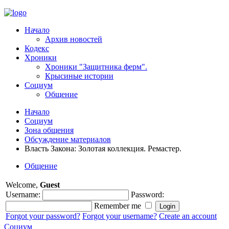
Начало
Архив новостей
Кодекс
Хроники
Хроники "Защитника ферм".
Крысиные истории
Социум
Общение
Начало
Социум
Зона общения
Обсуждение материалов
Власть Закона: Золотая коллекция. Ремастер.
Общение
Welcome,
Guest
Username:
Password:
Remember me
Forgot your password?
Forgot your username?
Create an account
Социум